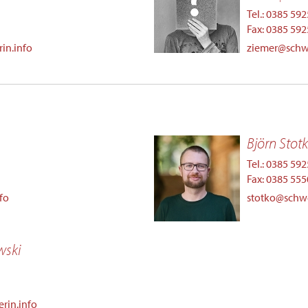
Tel.: 0385 59
Fax: 0385 59
in.info
ziemer@schwe
Björn Stot
Tel.: 0385 59
Fax: 0385 55
fo
stotko@schwe
wski
rin.info