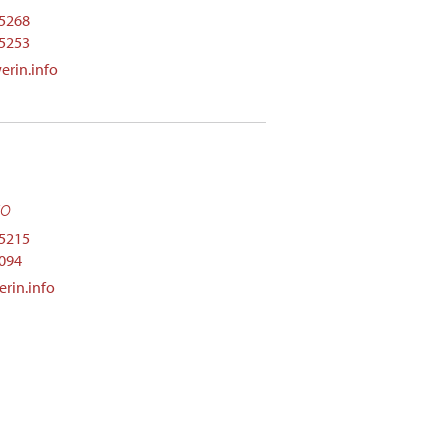
25268
25253
rin.info
ko
25215
5094
rin.info