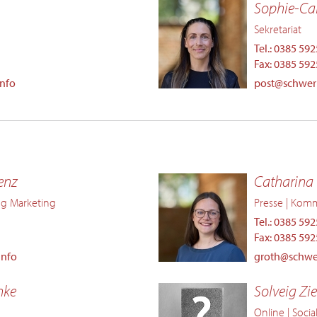
Sophie-Car
Sekretariat
Tel.: 0385 59
Fax: 0385 59
info
post@schweri
enz
Catharina
ung Marketing
Presse | Kom
Tel.: 0385 59
Fax: 0385 59
info
groth@schwer
hke
Solveig Zi
Online | Socia