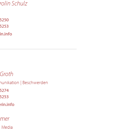
olin Schulz
25250
25253
n.info
 Groth
munikation | Beschwerden
25274
25253
in.info
emer
l Media